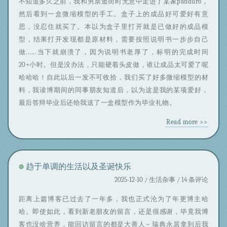
不知道多久之前，我和男票逛街时无意中走进了某家panduro，
然后看到一盒微缩模型的手工。盒子上的成品好可爱好有意
思，没忍住就买了。本以为盒子里打开就是已做好的成品模
型，结果打开发现都是原材料，需要按照说明书一步步自己
做......当下就崩溃了，因为说明书老厚了，标明的完成时间
20+小时。但是没办法，只能硬着头皮做，谁让成品太可爱了呢
哈哈哈！自此以后一发不可收拾，我们买了好多微缩模型的材
料，我读博期间的同事朋友知道后，以为这是我的某项爱好，
最后答辩毕业后还给我送了一盒模型作为毕业礼物。
Read more >>
趋于单调的生活以及圣诞快乐
2025-12-10 /
生活杂事
/ 14 条评论
距离上篇博客已过去了一年多，我也正式沦为了年更博主哈
哈。即使如此，看到新老朋友的留言，还是很感谢，毕竟我博
客也没啥营养，能回访留言的都是大善人~ 瑞典永居拿到后我