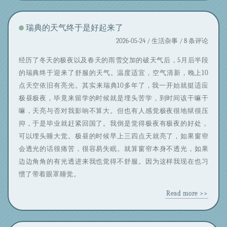
瑞典的天气终于是好起来了
2026-05-24 /
生活杂事
/ 8 条评论
经历了冬天的极夜以及春天的雨雪交加的破天气后，5月后半段
的瑞典终于迎来了舒服的天气。温度适宜，空气清新，晚上10
点天空依旧有亮光。其实来瑞典10多年了，我一开始就挺适应
极昼极夜，毕竟来留学的时候就是埋头苦学，到时间该干嘛干
嘛，天亮与否对我影响不算大。但也有人感觉极夜很地狱很压
抑，于是毕业就赶紧回国了。我倒是觉得极夜有极夜的好处，
可以埋头睡大觉。极昼的时候早上三四点天就亮了，如果窗帘
会透光的话很痛苦，很容易失眠。就算窗帘本身不透光，如果
边边角角的有光透进来我也觉得不舒服。因为这样我现在也习
惯了带着眼罩睡觉。
Read more >>