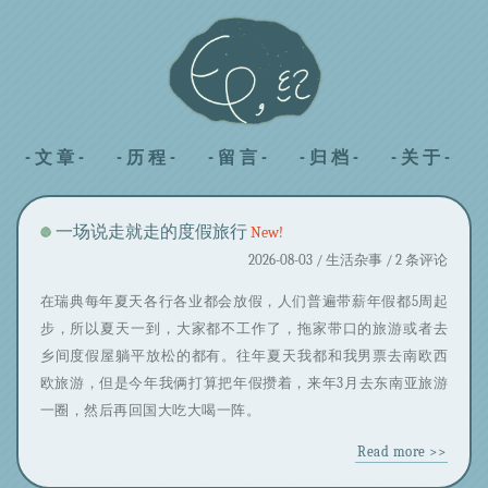
- 文 章 -
- 历 程 -
- 留 言 -
- 归 档 -
- 关 于 -
一场说走就走的度假旅行
New!
2026-08-03 /
生活杂事
/ 2 条评论
在瑞典每年夏天各行各业都会放假，人们普遍带薪年假都5周起
步，所以夏天一到，大家都不工作了，拖家带口的旅游或者去
乡间度假屋躺平放松的都有。往年夏天我都和我男票去南欧西
欧旅游，但是今年我俩打算把年假攒着，来年3月去东南亚旅游
一圈，然后再回国大吃大喝一阵。
Read more >>