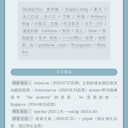
DayDay.Plus - 夏和帆
/
Yonghui Dong
/
夏天
/
水八口记 - 水八口
/
弋牧
/
禾城
/
Fooleap's
Blog
/
小院儿 - 北地
/
纤云影月
/
当下 - 小F
/
漫漫长路 - Loekman
/
秋日
/
友人
/
Snow
/
筚
路蓝缕
/
苍术 - 简简
/
いつの間に - 祈里
/
致郁
系 - 16
/
yoyokwon - yoyo
/
Winegrower
/
Mooe
Ren
关于博客
博客域名：
leixus.cn（2023.07.27启用）之前的域名因过期无
法赎回弃用 ← leiminnet.cn（2018.02.24启用）minnet 即为瑞典
语中 “the memory” 的意思，lei 是我的姓 ←
fyzgxy.cn（2014.08.25启用）
博客系统：
typecho (2017.1.9) ← emlog (2015.6.30)
博客主机：
老薛主机（2024.07.25）← phpok（很久很久以
前，现已停止运营）