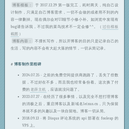
博客模板：
于 2017.12.29 第一版完工，耗时两天，纯自己设
计制作，只满足自己博客需求，一切不会做的或者用不到的内
容一律删掉。现在偶尔会对UI细节小修小补。如浏览中发现有
bug请告诉我，不过我的菜鸟技术不一定会修^^。（
过往模板
截图
）
博客内容：
不擅长写作，所以开博客的目的只是记录自己的
生活，写的内容不会有大起大落的情节，一切从简记录。
博客制作里程碑
2024.07.25 - 之前的免费空间提供商跑路了，丢失了些数
据，不过好在不多，而且我也经常备份着。这次换了付
费的
老薛主机
，应该就没问题了。
2023.07.27 - 在经历了很多事情，以及完全不想打理博客
的消极之后，重启博客以及新域名leixus.cn，只为保留
本就不多的兴趣以及一块自留地。博客一切从简。
2018.09.13 - 将 Disqus 评论系统的 api 部署在 fooleap 的
VPS 上。